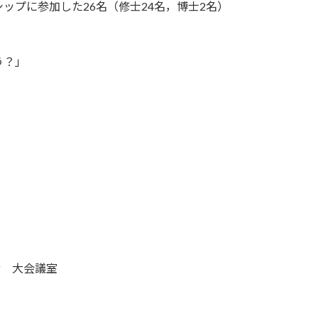
ップに参加した26名（修士24名，博士2名）
う？」
階 大会議室