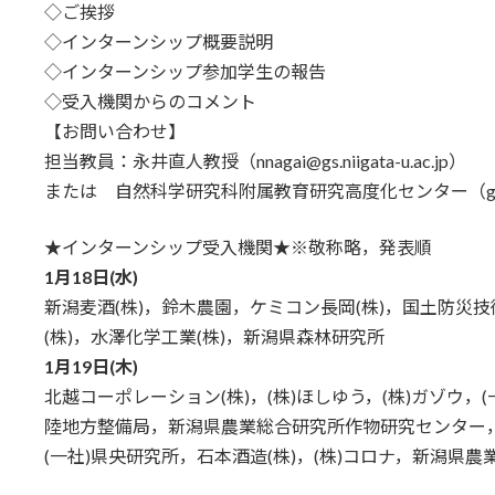
◇ご挨拶
◇インターンシップ概要説明
◇インターンシップ参加学生の報告
◇受入機関からのコメント
【お問い合わせ】
担当教員：永井直人教授（nnagai@gs.niigata-u.ac.jp）
または 自然科学研究科附属教育研究高度化センター（gpsoft@gs.
★インターンシップ受入機関★※敬称略，発表順
1月18日(水)
新潟麦酒(株)，鈴木農園，ケミコン長岡(株)，国土防災
(株)，水澤化学工業(株)，新潟県森林研究所
1月19日(木)
北越コーポレーション(株)，(株)ほしゆう，(株)ガゾウ
陸地方整備局，新潟県農業総合研究所作物研究センター，(株
(一社)県央研究所，石本酒造(株)，(株)コロナ，新潟県