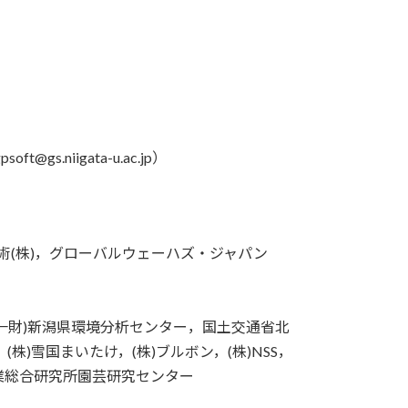
niigata-u.ac.jp）
技術(株)，グローバルウェーハズ・ジャパン
，(一財)新潟県環境分析センター，国土交通省北
)雪国まいたけ，(株)ブルボン，(株)NSS，
農業総合研究所園芸研究センター