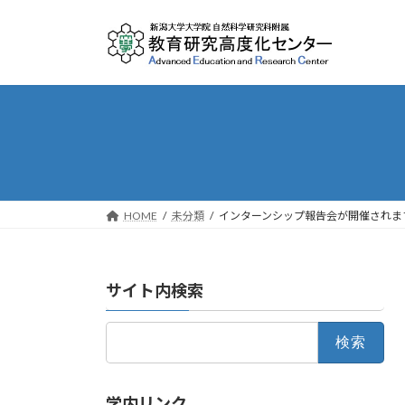
Skip
Skip
to
to
the
the
content
Navigation
HOME
未分類
インターンシップ報告会が開催されま
サイト内検索
検
索:
学内リンク