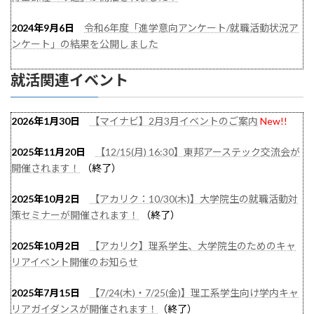
2024年9月6日
令和6年度「進学意向アンケート/就職活動状況ア
ンケート」の結果を公開しました
2023年4月24日
令和5年度「博士/修士のためのインターンシッ
就活関連イベント
プ」コーディネーターとの面談が始まりました！
2026年1月30日
【マイナビ】2月3月イベントのご案内
New!!
2023年2月21日
1月18日・19日に自然科学研究科履修科目「博
士/修士のためのインターンシップ報告会」が実施されました！
2025年11月20日
【12/15(月) 16:30】東邦アーステック交流会が
開催されます！
（終了）
2022年12月16日
インターンシップ報告会が1月18日・19日に開
催されます！（博士/修士のためのインターンシップ）
2025年10月2日
【アカリク：10/30(木)】大学院生の就職活動対
策セミナーが開催されます！
（終了）
2022年12月2日
インターンシップ報告会の開催日が1月18日
(水)・19日(木)に決定！
2025年10月2日
【アカリク】理系学生、大学院生のためのキャ
リアイベント開催のお知らせ
2022年7月27日・8月1日
インターンシップ事前学習の講義が行
われました
2025年7月15日
【7/24(木)・7/25(金)】理工系学生向け学内キャ
リアガイダンスが開催されます！
（終了）
2022年4月18日
『博士/修士のためのインターンシップ』コーデ