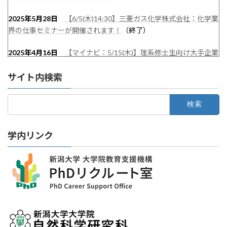
ィネーターとの面談を開始しました。
2025年5月28日
【6/5(木)14:30】三菱ガス化学株式会社：化学業
界の仕事セミナーが開催されます！
（終了）
2022年3月4日
「インターンシップ体験記」のページが更新され
ました！
2025年4月16日
【マイナビ：5/15(木)】理系修士生向け大手企業
の最新動向〜これからのインターンシップにどう向き合うか〜が
2022年1月7日
「博士・修士のためのインターンシップ」のイン
サイト内検索
開催されます！
（終了）
ターンシップ報告会が行われました。
2025年4月16日
【リクナビ：5/8(金)】インターンシップ＆キャ
2021年12月8日
インターンシップ報告会が1月7日(金)に開催され
検
索:
リア選考対策講座〜エントリーシート準備を進めよう〜が開催さ
ます。
れます！
（終了）
2021年7月31日
自然科学研究科外国人留学生の就職支援に関す
学内リンク
2025年4月16日
【マイナビ：4/24(木)】理系大学院生対象インタ
るアンケートを実施しました
ーンシップ講座〜企業研究と選考対策〜が開催されます！
（終
2021年7月23日
6機関8名のインターンシップ先が決まりまし
了）
た。
2025年3月31日
【4/4(金)】令和7年度キャリアガイダンスが開催
2021年7月8日
インターンシップ事前学習の講義を実施しました
されます！
（終了）
2021年6月4日 令和3年度の発表会を2022.1.7と決定しました。
2025年1月23日
【マイナビ：2/20(木)】理系大学院生対象面接対