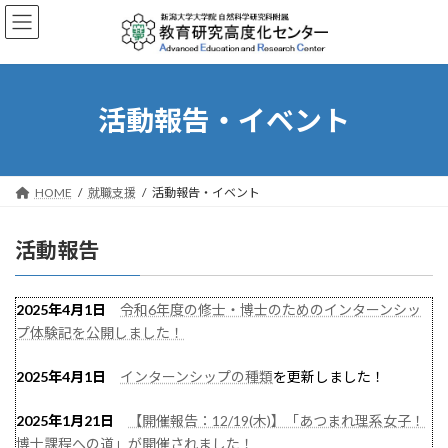
Skip
Skip
to
to
the
the
content
Navigation
活動報告・イベント
HOME
就職支援
活動報告・イベント
活動報告
2025年4月1日
令和6年度の修士・博士のためのインターンシッ
プ体験記を公開しました！
2025年4月1日
インターンシップの種類
を更新しました！
2025年1月21日
【開催報告：12/19(木)】「あつまれ理系女子！
博士課程への道」が開催されました！