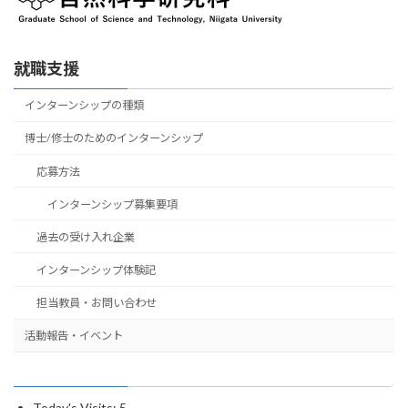
策講座が開催されます！
（終了）
2021年5月21日 インターンシップ実施ヒアリング面談を開始し
ました。
2025年1月23日
【マイナビ：重要】「予約リスト機能」開始の
就職支援
お知らせ
（終了）
インターンシップの種類
2025年1月20日
【マイナビ：2/1(土)】〈就活直前EXPO理系〉
WEBイベントのご案内
（終了）
博士/修士のためのインターンシップ
応募方法
2025年1月9日
【アカリク】理系学生、大学院生のためのキャリ
アイベント開催のお知らせ
（終了）
インターンシップ募集要項
2024年12月3日
【12/13(金)13:30】「インターンシップ報告会」
過去の受け入れ企業
が開催されます！
（終了）
インターンシップ体験記
2024年11月30日
【リクナビ：12/11(火)】就活準備講座が開催
担当教員・お問い合わせ
されます！
（終了）
活動報告・イベント
2024年11月13日
【マイナビ：12/17(火)】理系大学院生対象面
接対策講座が開催されます！
（終了）
Today's Visits:
5