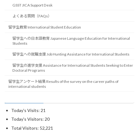
GSST JICA Support Desk
よくある質問（FAQs）
留学生教育 International Student Education
留学生への日本語教育 Japanese Language Education for International
Students
留学生への就職支援 Job Hunting Assistance for International Students
留学生の進学支援 Assistance for International Students Seeking to Enter
Doctoral Programs
留学生アンケート結果 Results of the survey on the career paths of
international students
Today's Visits:
21
Today's Visitors:
20
Total Visitors:
52,221