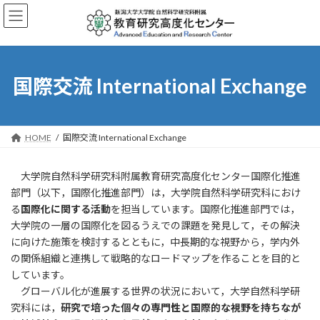
Skip
Skip
to
to
the
the
content
Navigation
国際交流 International Exchange
HOME
国際交流 International Exchange
大学院自然科学研究科附属教育研究高度化センター国際化推進
部門（以下，国際化推進部門）は，大学院自然科学研究科におけ
る
国際化に関する活動
を担当しています。国際化推進部門では，
大学院の一層の国際化を図るうえでの課題を発見して，その解決
に向けた施策を検討するとともに，中長期的な視野から，学内外
の関係組織と連携して戦略的なロードマップを作ることを目的と
しています。
グローバル化が進展する世界の状況において，大学自然科学研
究科には，
研究で培った個々の専門性と国際的な視野を持ちなが