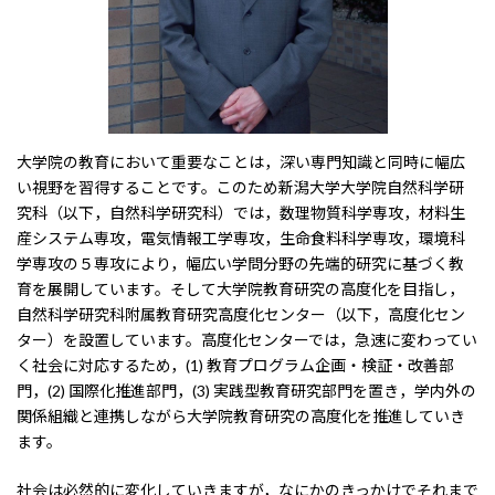
大学院の教育において重要なことは，深い専門知識と同時に幅広
い視野を習得することです。このため新潟大学大学院自然科学研
究科（以下，自然科学研究科）では，数理物質科学専
攻，材料生
産システム専攻，電気情報工学専攻，生命食料科学専攻，環境科
学専攻の５専攻により，幅広い学問分野の先端的研究に基づく教
育を展開しています。そして大学院教育研究の高度化を目指し，
自然科学研究科附属教育研究高度化センター（以下，高度化セン
ター）を設置しています。高度化センターでは，急速に変わってい
く社会に対応するため，
(1)
教育プログラム企画・検証・改善部
門，
(2)
国際化推進部門，
(3)
実践型教育研究部門を置き，学内外の
関係組織と連携しながら大学院教育研究の高度化を推進していき
ます。
社会は必然的に変化していきますが，なにかのきっかけでそれまで