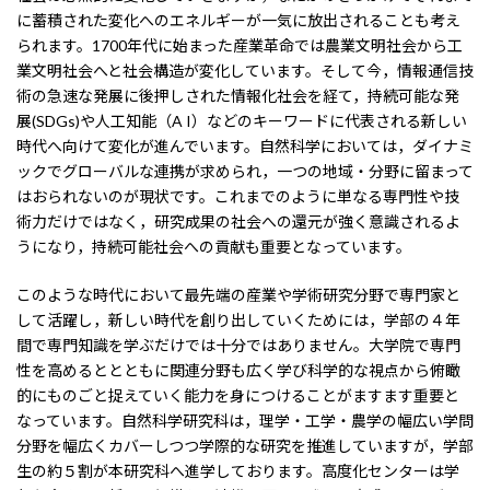
に蓄積された変化へのエネルギーが一気に放出されることも考え
られます。
1700
年代に始まった産業革命では農業文明社会から工
業文明社会へと社会構造が変化しています。そして今，情報通信技
術の急速な発展に後押しされた情報化社会を経て，持続可能な発
展
(SDGs)
や人工知能（
A I
）などのキーワードに代表される新しい
時代へ向けて変化が進んでいます。自然科学においては，ダイナミ
ックでグローバルな連携が求められ，一つの地域・分野に留まって
はおられないのが現状です。これまでのように単なる専門性や技
術力だけではなく，研究成果の社会への還元が強く意識されるよ
うになり，持続可能社会への貢献も重要となっています。
このような時代において最先端の産業や学術研究分野で専門家と
して活躍し，新しい時代を創り出していくためには，学部の４年
間で専門知識を学ぶだけでは十分ではありません。大学院で専門
性を高めるととともに関連分野も広く学び科学的な視点から俯瞰
的にものごと捉えていく能力を身につけることがますます重要と
なっています。自然科学研究科は，理学・工学・農学の幅広い学問
分野を幅広くカバーしつつ学際的な研究を推進していますが，学部
生の約５割が本研究科へ進学しております。高度化センターは学