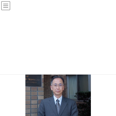
Skip
Skip
to
to
the
the
content
Navigation
センター長挨拶
HOME
センター概要
センター長挨拶