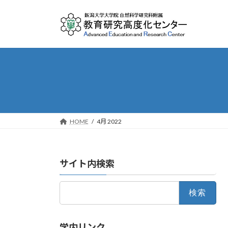
Skip
Skip
to
to
the
the
content
Navigation
HOME
4月 2022
サイト内検索
検
索:
学内リンク