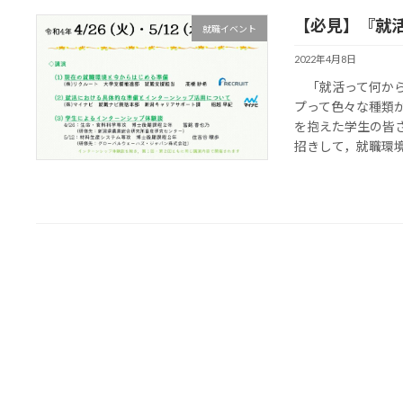
【必見】『就
就職イベント
2022年4月8日
「就活って何から
プって色々な種類
を抱えた学生の皆
招きして，就職環境や