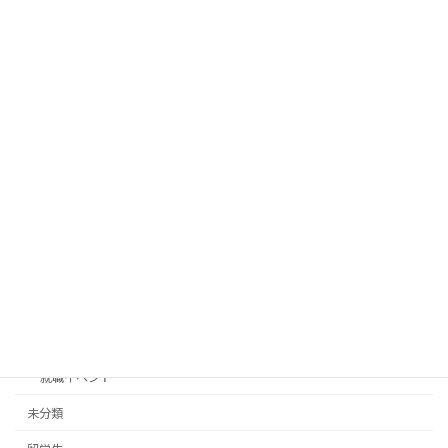
2025年7月17日
【7/24（木）・7/25（金）】理工系学生
就職イベント
向け学内キャリアガイダンスが開催され
ます！
2025年7月14日
Category
学習・研究
就職支援
インターンシップ
就職イベント
未分類