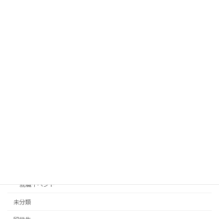
2025年7月17日
【7/24（木）・7/25（金）】理工系学生
就職イベント
向け学内キャリアガイダンスが開催され
ます！
2025年7月14日
Category
学習・研究
就職支援
インターンシップ
就職イベント
未分類