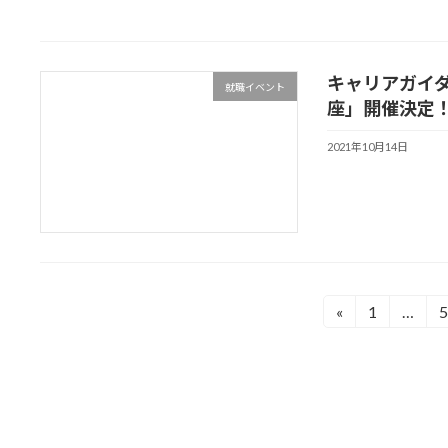
キャリアガイ
就職イベント
座」開催決定
2021年10月14日
投
Page
P
«
1
…
稿
ナ
ビ