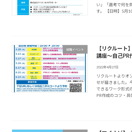
い」「選考で何を
す。 【日時】5月10日
【リクルート
就職イベント
講座～自己PR
2022年4月27日
リクルートよりオ
せが届きました。
できるワーク形式
PR作成のコツ・具体