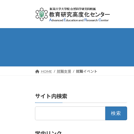
Skip
Skip
to
to
the
the
content
Navigation
HOME
就職支援
就職イベント
サイト内検索
検
索:
学内リンク