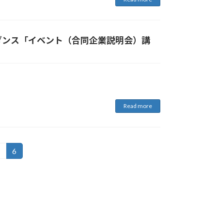
ダンス「イベント（合同企業説明会）講
！
Read more
age
Page
5
6