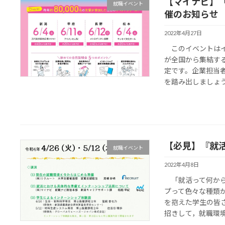
【マイナビ】
就職イベント
催のお知らせ
2022年4月27日
このイベントはイ
が全国から集結す
定です。企業担当
を踏み出しましょう！
【必見】『就
就職イベント
2022年4月8日
「就活って何から
プって色々な種類
を抱えた学生の皆
招きして，就職環境や