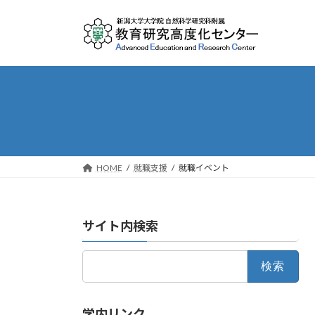
Skip
Skip
to
to
the
the
content
Navigation
HOME
就職支援
就職イベント
サイト内検索
検
索:
学内リンク