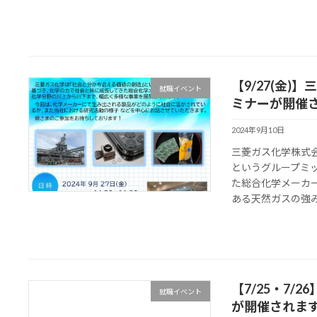
【9/27(金
就職イベント
ミナーが開催
2024年9月10日
三菱ガス化学株式
というグループミ
た総合化学メーカ
ある天然ガスの強みを
【7/25・7
就職イベント
が開催されま