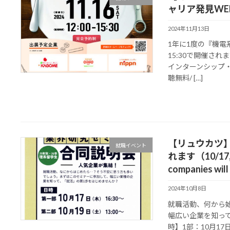
ャリア発見WE
2024年11月13日
1年に1度の『機電系
15:30で開催さ
インターンシップ
聴無料/ […]
【リュウカツ
就職イベント
れます（10/17, 1
companies will 
2024年10月8日
就職活動、何から
幅広い企業を知っ
時】1部：10月17日(木