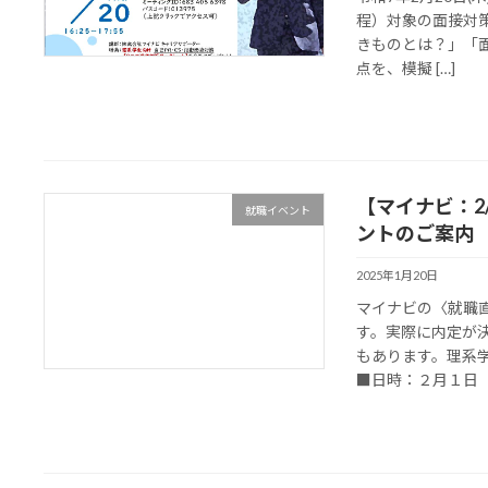
程）対象の面接対
きものとは？」「
点を、模擬 […]
【マイナビ：2/
就職イベント
ントのご案内
2025年1月20日
マイナビの〈就職直
す。実際に内定が決
もあります。理系学
■日時：２月１日（ 