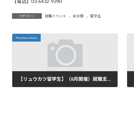
【電話】03-6432-9390
就職イベント
、
未分類
、
留学生
カテゴリー
Previous article
【リュウカツ留学生】（8月開催）就職支援セミナーのご案内＜リュウカツ＞
2023年8月2日