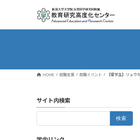
Skip
Skip
to
to
the
the
content
Navigation
HOME
就職支援
就職イベント
【留学生】リュウカ
サイト内検索
検
索:
学内リンク