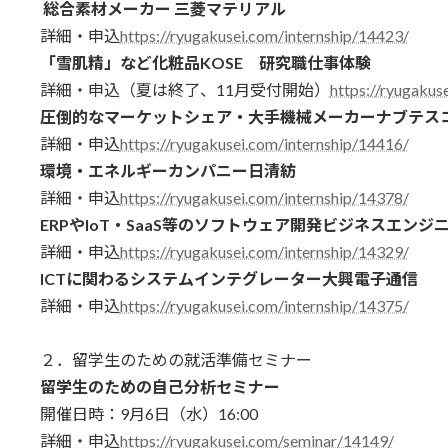
総合素材メーカー 三菱マテリアル
詳細・申込
https://ryugakusei.com/internship/14423/
「雪肌精」など化粧品KOSE 研究職仕事体験
詳細・申込（夏は終了、11月受付開始）
https://ryugakus
圧倒的なマーケットシェア・大手機械メーカーナブテス
詳細・申込
https://ryugakusei.com/internship/14416/
環境・エネルギーカンパニー日清紡
詳細・申込
https://ryugakusei.com/internship/14378/
ERPやIoT・SaaS等のソフトウェア開発ビジネスエンジ
詳細・申込
https://ryugakusei.com/internship/14329/
ICTに関わるシステムインテグレーター大興電子通信
詳細・申込
https://ryugakusei.com/internship/14375/
２．留学生のための就活準備セミナー
留学生のための自己分析セミナー
開催日時：9月6日（水）16:00
詳細・申込
https://ryugakusei.com/seminar/14149/