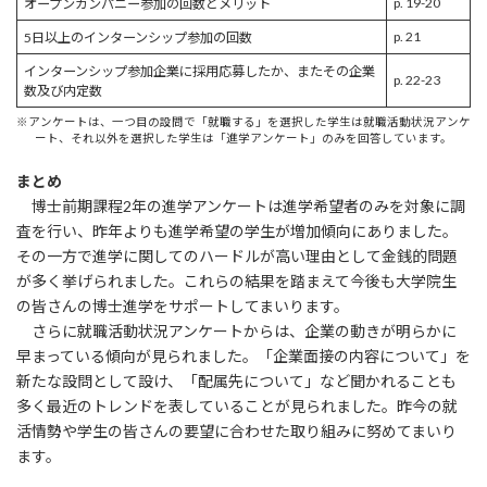
p. 19-20
オープンカンパニー参加の回数とメリット
p. 21
5日以上のインターンシップ参加の回数
インターンシップ参加企業に採用応募したか、またその企業
p. 22-23
数及び内定数
※アンケートは、一つ目の設問で「就職する」を選択した学生は就職活動状況アンケ
ート、それ以外を選択した学生は「進学アンケート」のみを回答しています。
まとめ
博士前期課程2年の進学アンケートは進学希望者のみを対象に調
査を行い、昨年よりも進学希望の学生が増加傾向にありました。
その一方で進学に関してのハードルが高い理由として金銭的問題
が多く挙げられました。これらの結果を踏まえて今後も大学院生
の皆さんの博士進学をサポートしてまいります。
さらに就職活動状況アンケートからは、企業の動きが明らかに
早まっている傾向が見られました。「企業面接の内容について」を
新たな設問として設け、「配属先について」など聞かれることも
多く最近のトレンドを表していることが見られました。昨今の就
活情勢や学生の皆さんの要望に合わせた取り組みに努めてまいり
ます。