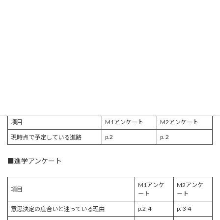
だきます。
博士前期課程
R7M1アンケー
進路意向アンケート
1年
ト.pdf
博士前期課程
進路意向アンケート/就職活動状況ア
R7M2アンケー
2年
ンケート
ト.pdf
■進学意向アンケート
項目
M1アンケート
M2アンケート
p.2
p. 2
現時点で予定している進路
■進学アンケート
M1アンケ
M2アンケ
項目
ート
ート
p.2-4
p. 3-4
意思決定の度合いと迷っている理由