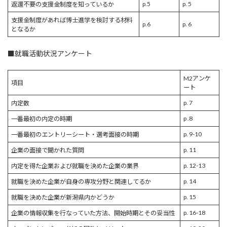
p.5
p. 5
返還不要の支援金制度を知っているか
支援金制度があれば博士進学を検討する材料
p.6
p. 6
となるか
■就職活動状況アンケート
M2アンケ
項目
ート
p. 7
内定数
p .8
一番最初の内定の時期
p. 9-10
一番最初のエントリーシート・選考面接の時期
p. 11
企業の面接で聞かれた質問
p. 12-13
内定を得た企業および就職を決めた企業の業界
p. 14
就職を決めた企業が自身の専攻分野と関連してるか
p. 15
就職を決めた企業が新潟県内かどうか
p. 16-18
企業の情報収集を行なっていた方法、開始時期とその妥当性