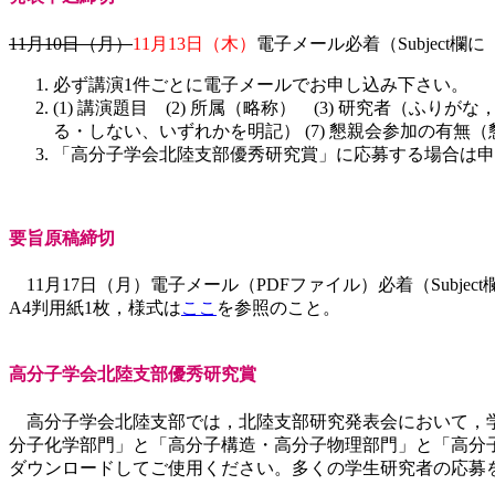
11月10日（月）
11月13日（木）
電子メール必着（Subject
必ず講演1件ごとに電子メールでお申し込み下さい。
(1) 講演題目 (2) 所属（略称） (3) 研究者（ふり
る・しない、いずれかを明記） (7) 懇親会参加の有無（懇
「高分子学会北陸支部優秀研究賞」に応募する場合は申
要旨原稿締切
11月17日（月）電子メール（PDFファイル）必着（Subje
A4判用紙1枚，様式は
ここ
を参照のこと。
高分子学会北陸支部優秀研究賞
高分子学会北陸支部では，北陸支部研究発表会において，学
分子化学部門」と「高分子構造・高分子物理部門」と「高分
ダウンロードしてご使用ください。多くの学生研究者の応募