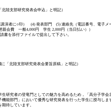
欄に「北陸支部研究発表会申込」と明記）
がな，講演者に○印） (4) 発表部門 (5) 連絡先（電話番号、電
親会費 一般4,000円 学生 2,000円（当日払い））
請書を添付ファイルで提出して下さい。
ct欄に「北陸支部研究発表会要旨原稿」と明記）
生研究者の登竜門としての魅力を高めるため，「高分子学会
子機能部門」において優秀な研究発表を行った学生に授与しま
を期待しています。