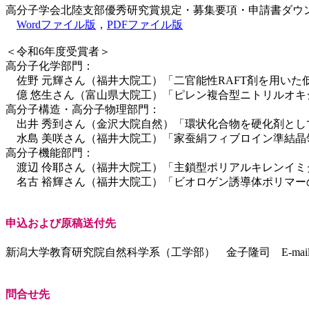
高分子学会北陸支部優秀研究賞規定・募集要項・申請書ダウ
Wordファイル版
，
PDFファイル版
＜令和6年度受賞者＞
高分子化学部門：
佐野 元輝さん（福井大院工）「二官能性RAFT剤を用いた
億 悠生さん（富山県大院工）「ピレン複合型ニトリルオキ
高分子構造・高分子物理部門：
出井 秀到さん（金沢大院自然）「環状化合物を硬化剤とし
水島 美咲さん（福井大院工）「家蚕絹フィブロイン準結晶
高分子機能部門：
渡辺 伶耶さん（福井大院工）「主鎖型ポリアルキレンイミ
名古 裕輝さん（福井大院工）「ビオロゲン誘導体ポリマー
申込および原稿送付先
新潟大学教育研究院自然科学系（工学部） 金子隆司 E-mail: kanetaka@
問合せ先