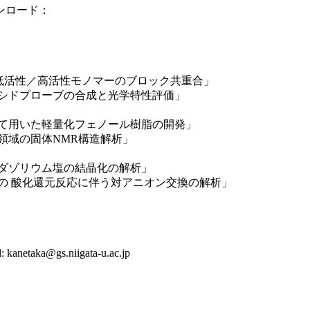
ンロード：
低活性／高活性モノマーのブロック共重合」
シドプローブの合成と光学特性評価」
て用いた軽量化フェノール樹脂の開発」
領域の固体NMR構造解析」
ダゾリウム塩の結晶化の解析」
の 酸化還元反応に伴う対アニオン交換の解析」
gs.niigata-u.ac.jp